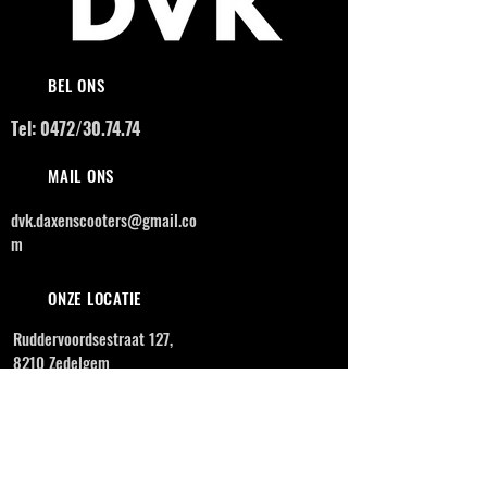
BEL ONS
Tel: 0472/30.74.74
MAIL ONS
dvk.daxenscooters@gmail.co
m
ONZE LOCATIE
Ruddervoordsestraat 127,
8210 Zedelgem
OPENINGSUREN
MAANDAG