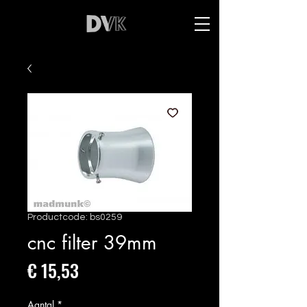
Productcode: bs0259
cnc filter 39mm
Prijs
€ 15,53
Aantal
*