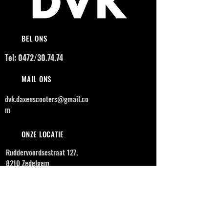
BEL ONS
Tel: 0472/30.74.74
MAIL ONS
dvk.daxenscooters@gmail.co
m
ONZE LOCATIE
Ruddervoordsestraat 127,
8210 Zedelgem
OPENINGSUREN
MAANDAG