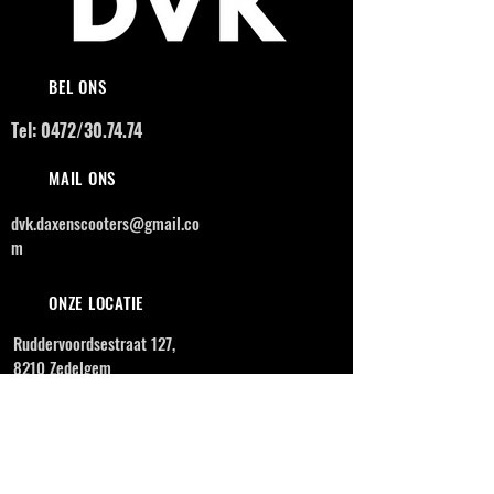
BEL ONS
Tel: 0472/30.74.74
MAIL ONS
dvk.daxenscooters@gmail.co
m
ONZE LOCATIE
Ruddervoordsestraat 127,
8210 Zedelgem
OPENINGSUREN
MAANDAG