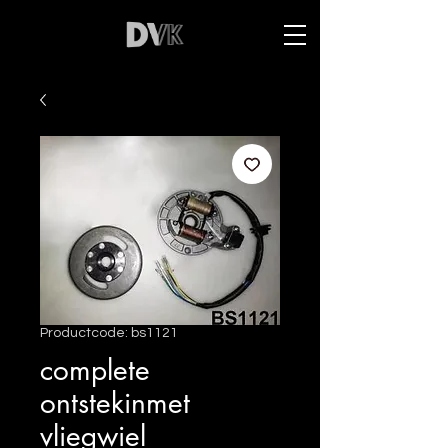
Productcode: bs1121
complete
ontstekinmet
vliegwiel