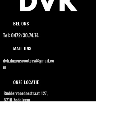
BEL ONS
Tel: 0472/30.74.74
MAIL ONS
dvk.daxenscooters@gmail.co
m
ONZE LOCATIE
Ruddervoordsestraat 127,
8210 Zedelgem
OPENINGSUREN
MAANDAG