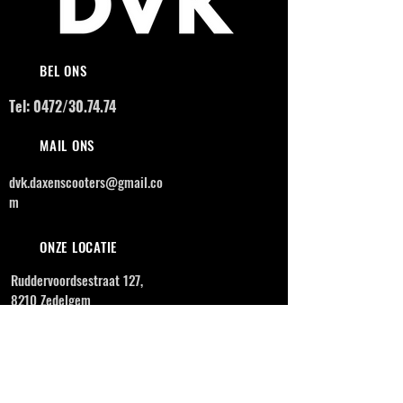
BEL ONS
Tel: 0472/30.74.74
MAIL ONS
dvk.daxenscooters@gmail.co
m
ONZE LOCATIE
Ruddervoordsestraat 127,
8210 Zedelgem
OPENINGSUREN
MAANDAG