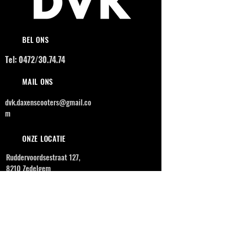
BEL ONS
Tel: 0472/30.74.74
MAIL ONS
dvk.daxenscooters@gmail.co
m
ONZE LOCATIE
Ruddervoordsestraat 127,
8210 Zedelgem
OPENINGSUREN
MAANDAG