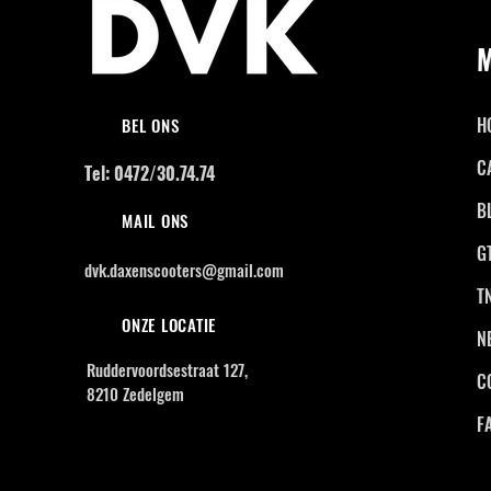
H
BEL ONS
C
Tel: 0472/30.74.74
B
MAIL ONS
G
dvk.daxenscooters@gmail.com
T
ONZE LOCATIE
N
Ruddervoordsestraat 127,
C
8210 Zedelgem
F