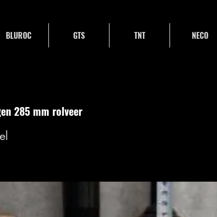
BLUROC
GTS
TNT
NECO
gen 285 mm rolveer
el