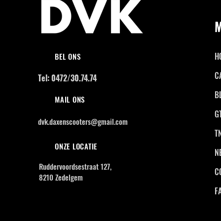
H
BEL ONS
C
Tel: 0472/30.74.74
B
MAIL ONS
G
dvk.daxenscooters@gmail.com
T
ONZE LOCATIE
N
Ruddervoordsestraat 127,
C
8210 Zedelgem
F