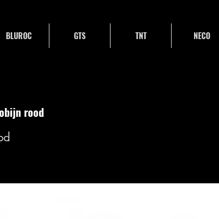
BLUROC
GTS
TNT
NECO
obijn rood
od