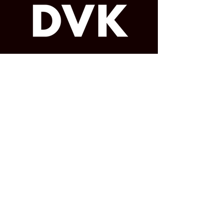
BEL ONS
Tel: 0472/30.74.74
MAIL ONS
dvk.daxenscooters@gmail.co
m
ONZE LOCATIE
Ruddervoordsestraat 127,
8210 Zedelgem
OPENINGSUREN