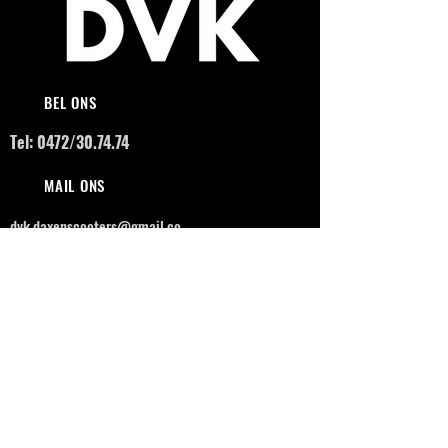
BEL ONS
Tel: 0472/30.74.74
MAIL ONS
dvk.daxenscooters@gmail.co
m
ONZE LOCATIE
Ruddervoordsestraat 127,
8210 Zedelgem
OPENINGSUREN
MAANDAG