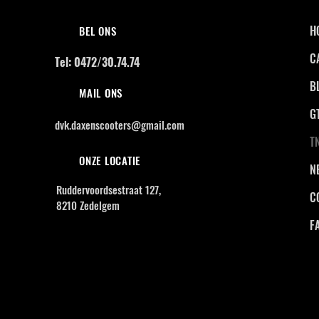
H
BEL ONS
C
Tel: 0472/30.74.74
B
MAIL ONS
G
dvk.daxenscooters@gmail.com
T
ONZE LOCATIE
N
Ruddervoordsestraat 127,
C
8210 Zedelgem
F