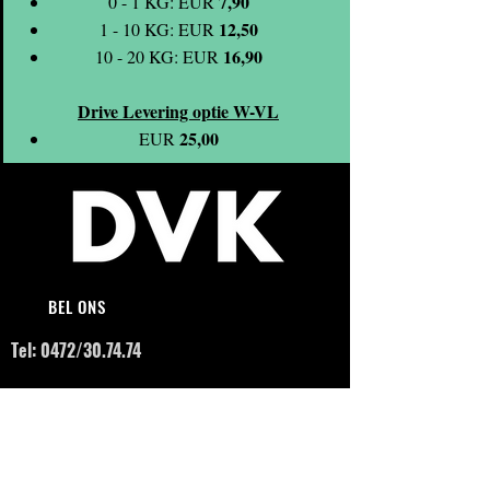
7,90
0 - 1 KG: EUR
12,50
1 - 10 KG: EUR
16,90
10 - 20 KG: EUR
Drive Levering optie W-VL
25,00
EUR
BEL ONS
Tel: 0472/30.74.74
MAIL ONS
dvk.daxenscooters@gmail.co
m