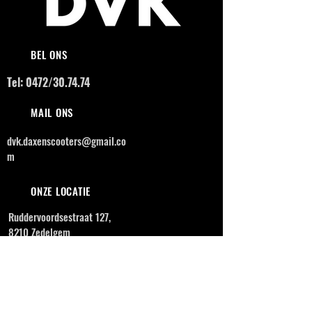
BEL ONS
Tel: 0472/30.74.74
MAIL ONS
dvk.daxenscooters@gmail.co
m
ONZE LOCATIE
Ruddervoordsestraat 127,
8210 Zedelgem
OPENINGSUREN
MAANDAG