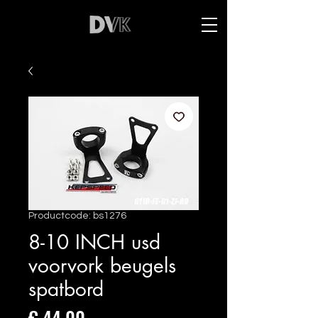
Productcode: bs1276
8-10 INCH usd
voorvork beugels
spatbord
Prijs
€ 44,00