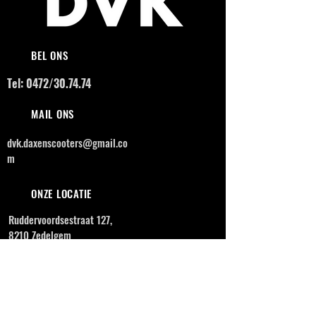
BEL ONS
Tel: 0472/30.74.74
MAIL ONS
dvk.daxenscooters@gmail.co
m
ONZE LOCATIE
Ruddervoordsestraat 127,
8210 Zedelgem
OPENINGSUREN
MAANDAG