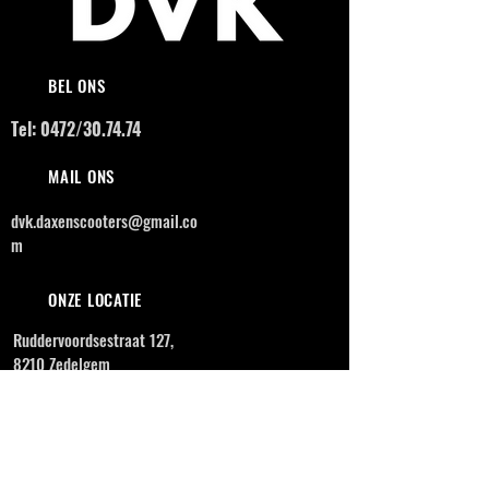
BEL ONS
Tel: 0472/30.74.74
MAIL ONS
dvk.daxenscooters@gmail.co
m
ONZE LOCATIE
Ruddervoordsestraat 127,
8210 Zedelgem
OPENINGSUREN
MAANDAG