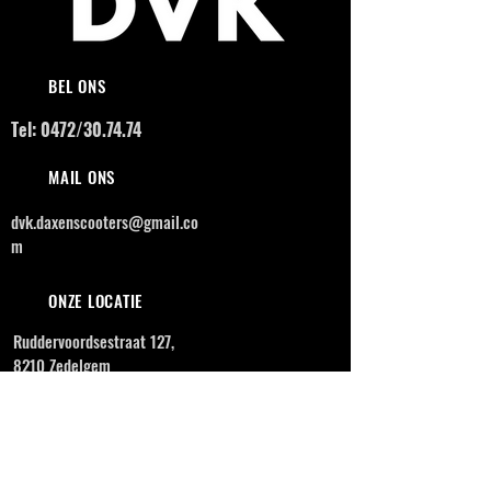
BEL ONS
Tel: 0472/30.74.74
MAIL ONS
dvk.daxenscooters@gmail.co
m
ONZE LOCATIE
Ruddervoordsestraat 127,
8210 Zedelgem
OPENINGSUREN
MAANDAG