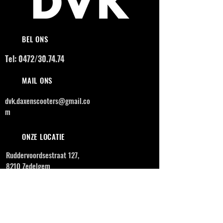
BEL ONS
Tel: 0472/30.74.74
MAIL ONS
dvk.daxenscooters@gmail.co
m
ONZE LOCATIE
Ruddervoordsestraat 127,
8210 Zedelgem
OPENINGSUREN
MAANDAG