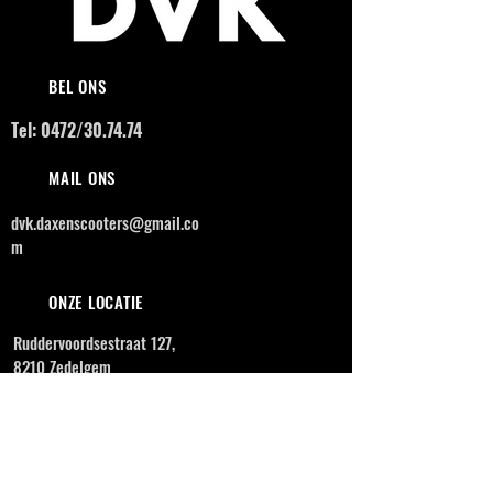
BEL ONS
Tel: 0472/30.74.74
MAIL ONS
dvk.daxenscooters@gmail.co
m
ONZE LOCATIE
Ruddervoordsestraat 127,
8210 Zedelgem
OPENINGSUREN
MAANDAG