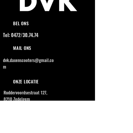
BEL ONS
Tel: 0472/30.74.74
MAIL ONS
dvk.daxenscooters@gmail.co
m
ONZE LOCATIE
Ruddervoordsestraat 127,
8210 Zedelgem
OPENINGSUREN
MAANDAG