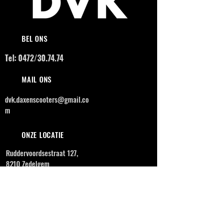
BEL ONS
Tel: 0472/30.74.74
MAIL ONS
dvk.daxenscooters@gmail.co
m
ONZE LOCATIE
Ruddervoordsestraat 127,
8210 Zedelgem
OPENINGSUREN
MAANDAG