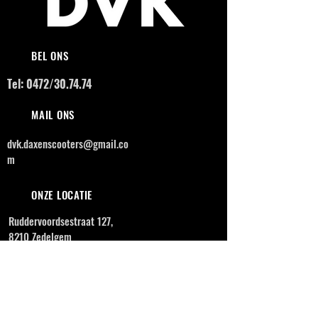
BEL ONS
Tel: 0472/30.74.74
MAIL ONS
dvk.daxenscooters@gmail.co
m
ONZE LOCATIE
Ruddervoordsestraat 127,
8210 Zedelgem
OPENINGSUREN
MAANDAG