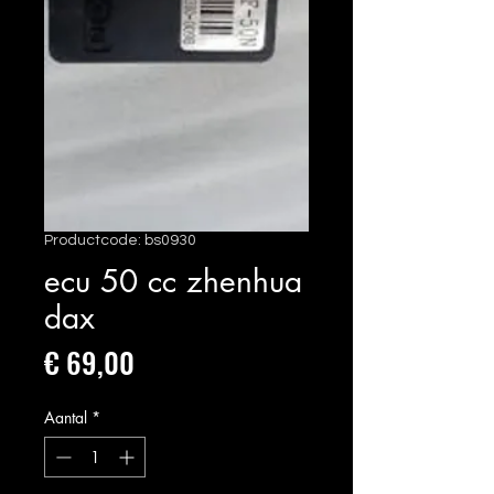
Productcode: bs0930
ecu 50 cc zhenhua
dax
Prijs
€ 69,00
Aantal
*