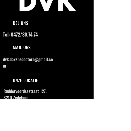
BEL ONS
Tel: 0472/30.74.74
MAIL ONS
dvk.daxenscooters@gmail.co
m
ONZE LOCATIE
Ruddervoordsestraat 127,
8210 Zedelgem
OPENINGSUREN
MAANDAG