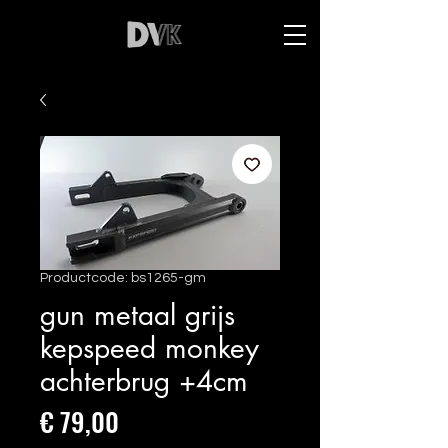
Productcode: bs1265-gm
gun metaal grijs
kepspeed monkey
achterbrug +4cm
Prijs
€ 79,00