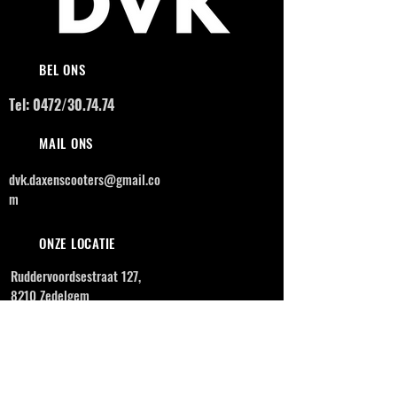
BEL ONS
Tel: 0472/30.74.74
MAIL ONS
dvk.daxenscooters@gmail.co
m
ONZE LOCATIE
Ruddervoordsestraat 127,
8210 Zedelgem
OPENINGSUREN
MAANDAG