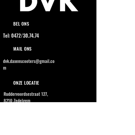
BEL ONS
Tel: 0472/30.74.74
MAIL ONS
dvk.daxenscooters@gmail.co
m
ONZE LOCATIE
Ruddervoordsestraat 127,
8210 Zedelgem
OPENINGSUREN
MAANDAG