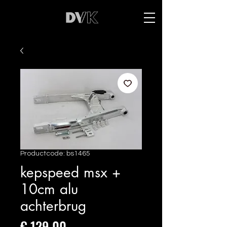
Productcode: bs1465
kepspeed msx +
10cm alu
achterbrug
Prijs
€ 129,00