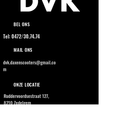
BEL ONS
Tel: 0472/30.74.74
MAIL ONS
dvk.daxenscooters@gmail.co
m
ONZE LOCATIE
Ruddervoordsestraat 127,
8210 Zedelgem
OPENINGSUREN
MAANDAG