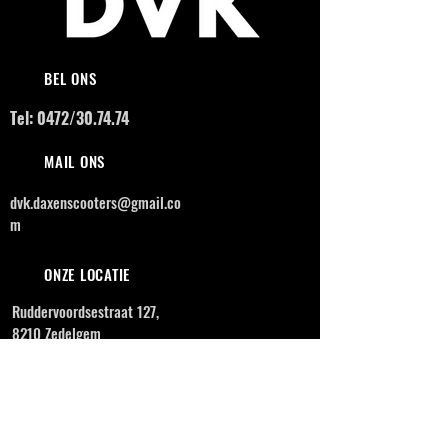
BEL ONS
Tel: 0472/30.74.74
MAIL ONS
dvk.daxenscooters@gmail.co
m
ONZE LOCATIE
Ruddervoordsestraat 127,
8210 Zedelgem
OPENINGSUREN
MAANDAG