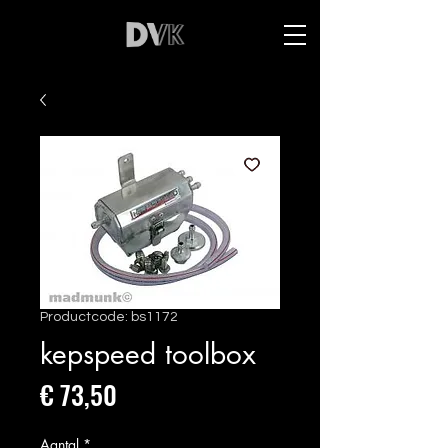
Productcode: bs1172
kepspeed toolbox
Prijs
€ 73,50
Aantal
*