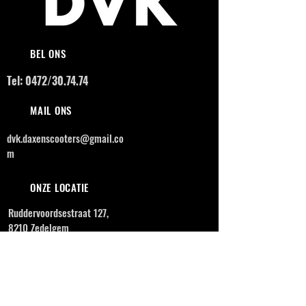
BEL ONS
Tel: 0472/30.74.74
MAIL ONS
dvk.daxenscooters@gmail.co
m
ONZE LOCATIE
Ruddervoordsestraat 127,
8210 Zedelgem
OPENINGSUREN
MAANDAG