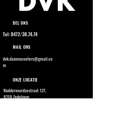
BEL ONS
Tel: 0472/30.74.74
MAIL ONS
dvk.daxenscooters@gmail.co
m
ONZE LOCATIE
Ruddervoordsestraat 127,
8210 Zedelgem
OPENINGSUREN
MAANDAG