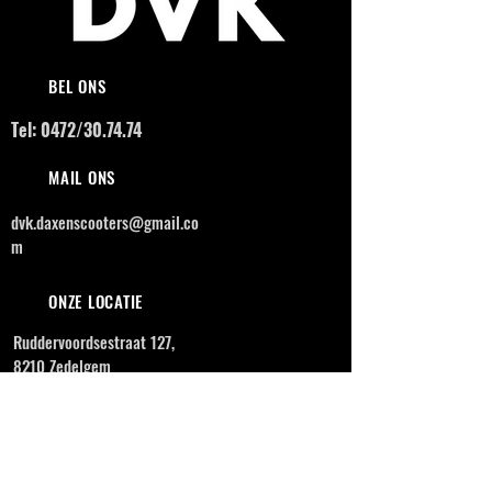
BEL ONS
Tel: 0472/30.74.74
MAIL ONS
dvk.daxenscooters@gmail.co
m
ONZE LOCATIE
Ruddervoordsestraat 127,
8210 Zedelgem
OPENINGSUREN
MAANDAG