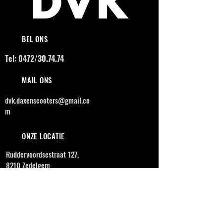
BEL ONS
Tel: 0472/30.74.74
MAIL ONS
dvk.daxenscooters@gmail.co
m
ONZE LOCATIE
Ruddervoordsestraat 127,
8210 Zedelgem
OPENINGSUREN
MAANDAG