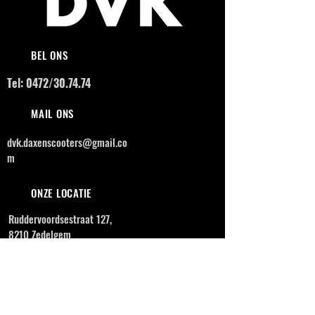
BEL ONS
Tel: 0472/30.74.74
MAIL ONS
dvk.daxenscooters@gmail.co
m
ONZE LOCATIE
Ruddervoordsestraat 127,
8210 Zedelgem
OPENINGSUREN
MAANDAG