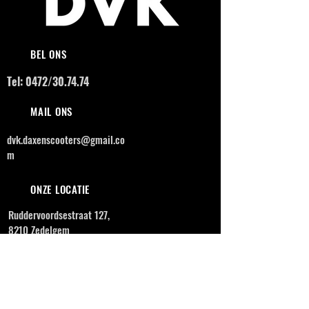
BEL ONS
Tel: 0472/30.74.74
MAIL ONS
dvk.daxenscooters@gmail.co
m
ONZE LOCATIE
Ruddervoordsestraat 127,
8210 Zedelgem
OPENINGSUREN
MAANDAG