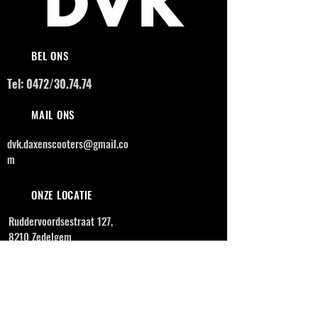
BEL ONS
Tel: 0472/30.74.74
MAIL ONS
dvk.daxenscooters@gmail.co
m
ONZE LOCATIE
Ruddervoordsestraat 127,
8210 Zedelgem
OPENINGSUREN
MAANDAG