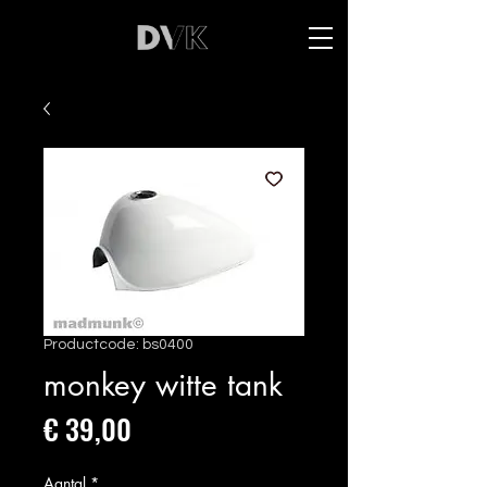
Productcode: bs0400
monkey witte tank
Prijs
€ 39,00
Aantal
*