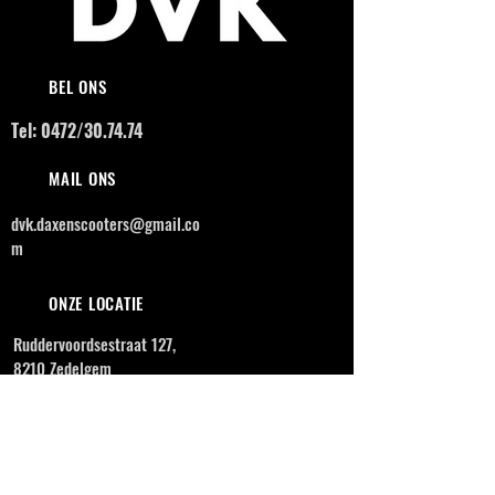
BEL ONS
Tel: 0472/30.74.74
MAIL ONS
dvk.daxenscooters@gmail.co
m
ONZE LOCATIE
Ruddervoordsestraat 127,
8210 Zedelgem
OPENINGSUREN
MAANDAG