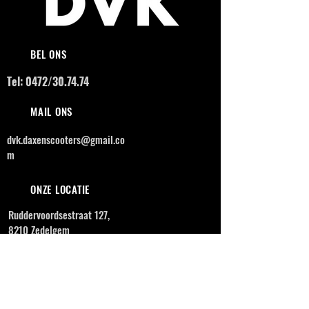
BEL ONS
Tel: 0472/30.74.74
MAIL ONS
dvk.daxenscooters@gmail.co
m
ONZE LOCATIE
Ruddervoordsestraat 127,
8210 Zedelgem
OPENINGSUREN
MAANDAG