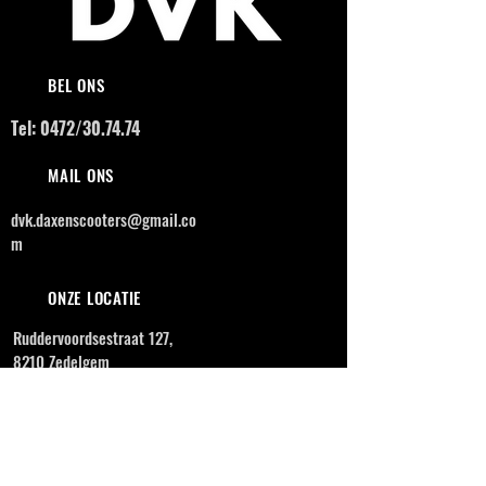
BEL ONS
Tel: 0472/30.74.74
MAIL ONS
dvk.daxenscooters@gmail.co
m
ONZE LOCATIE
Ruddervoordsestraat 127,
8210 Zedelgem
OPENINGSUREN
MAANDAG