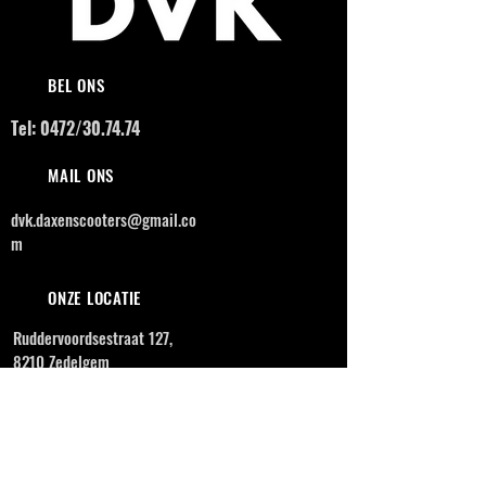
BEL ONS
Tel: 0472/30.74.74
MAIL ONS
dvk.daxenscooters@gmail.co
m
ONZE LOCATIE
Ruddervoordsestraat 127,
8210 Zedelgem
OPENINGSUREN
MAANDAG