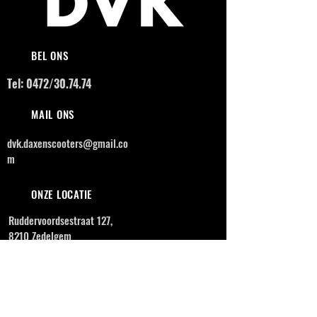
BEL ONS
Tel: 0472/30.74.74
MAIL ONS
dvk.daxenscooters@gmail.co
m
ONZE LOCATIE
Ruddervoordsestraat 127,
8210 Zedelgem
OPENINGSUREN
MAANDAG