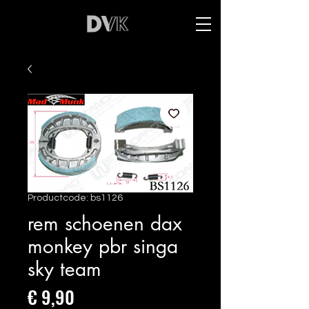
Productcode: bs1126
rem schoenen dax
monkey pbr singa
sky team
Prijs
€ 9,90