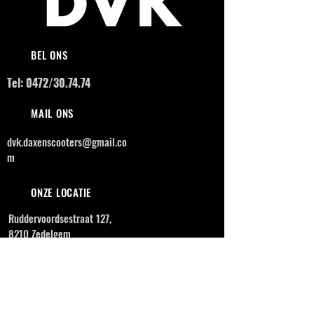
BEL ONS
Tel: 0472/30.74.74
MAIL ONS
dvk.daxenscooters@gmail.co
m
ONZE LOCATIE
Ruddervoordsestraat 127,
8210 Zedelgem
OPENINGSUREN
MAANDAG