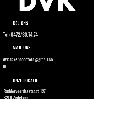
BEL ONS
Tel: 0472/30.74.74
MAIL ONS
dvk.daxenscooters@gmail.co
m
ONZE LOCATIE
Ruddervoordsestraat 127,
8210 Zedelgem
OPENINGSUREN
MAANDAG