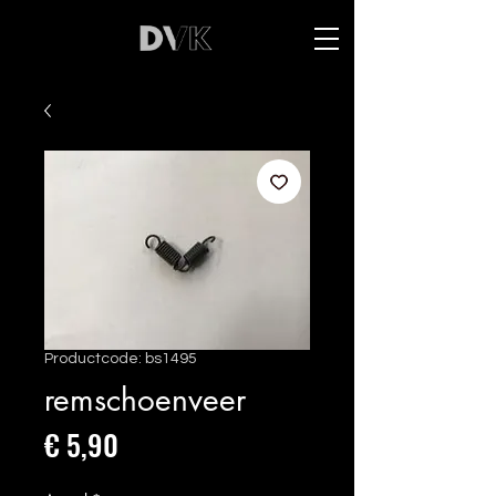
Productcode: bs1495
remschoenveer
Prijs
€ 5,90