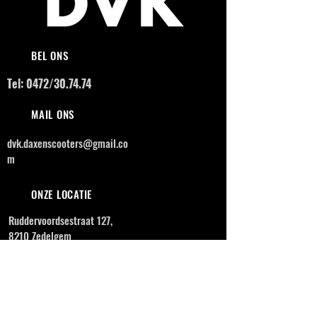
BEL ONS
Tel: 0472/30.74.74
MAIL ONS
dvk.daxenscooters@gmail.co
m
ONZE LOCATIE
Ruddervoordsestraat 127,
8210 Zedelgem
OPENINGSUREN
MAANDAG