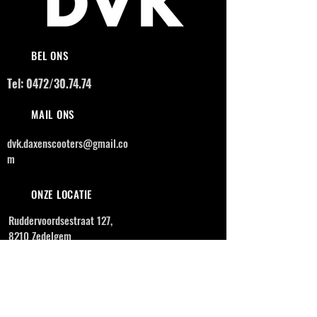
BEL ONS
Tel: 0472/30.74.74
MAIL ONS
dvk.daxenscooters@gmail.co
m
ONZE LOCATIE
Ruddervoordsestraat 127,
8210 Zedelgem
OPENINGSUREN
MAANDAG