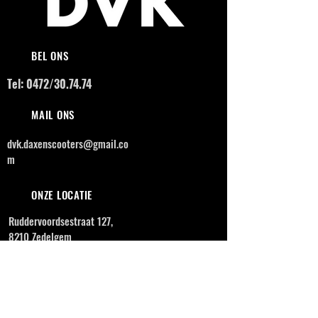
BEL ONS
Tel: 0472/30.74.74
MAIL ONS
dvk.daxenscooters@gmail.co
m
ONZE LOCATIE
Ruddervoordsestraat 127,
8210 Zedelgem
OPENINGSUREN
MAANDAG