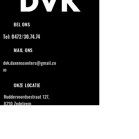
BEL ONS
Tel: 0472/30.74.74
MAIL ONS
dvk.daxenscooters@gmail.co
m
ONZE LOCATIE
Ruddervoordsestraat 127,
8210 Zedelgem
OPENINGSUREN
MAANDAG