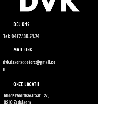
BEL ONS
Tel: 0472/30.74.74
MAIL ONS
dvk.daxenscooters@gmail.co
m
ONZE LOCATIE
Ruddervoordsestraat 127,
8210 Zedelgem
OPENINGSUREN
MAANDAG