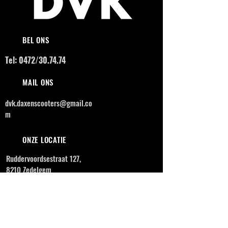
BEL ONS
Tel: 0472/30.74.74
MAIL ONS
dvk.daxenscooters@gmail.co
m
ONZE LOCATIE
Ruddervoordsestraat 127,
8210 Zedelgem
OPENINGSUREN
MAANDAG