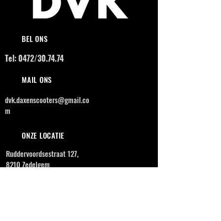
BEL ONS
Tel: 0472/30.74.74
MAIL ONS
dvk.daxenscooters@gmail.co
m
ONZE LOCATIE
Ruddervoordsestraat 127,
8210 Zedelgem
OPENINGSUREN
MAANDAG