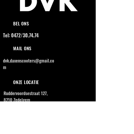
BEL ONS
Tel: 0472/30.74.74
MAIL ONS
dvk.daxenscooters@gmail.co
m
ONZE LOCATIE
Ruddervoordsestraat 127,
8210 Zedelgem
OPENINGSUREN
MAANDAG