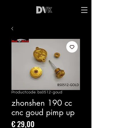
Productcode: bs0512-goud
zhonshen 190 cc
cnc goud pimp up
Prijs
€ 29,00