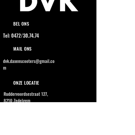
BEL ONS
Tel: 0472/30.74.74
MAIL ONS
dvk.daxenscooters@gmail.co
m
ONZE LOCATIE
Ruddervoordsestraat 127,
8210 Zedelgem
OPENINGSUREN
MAANDAG